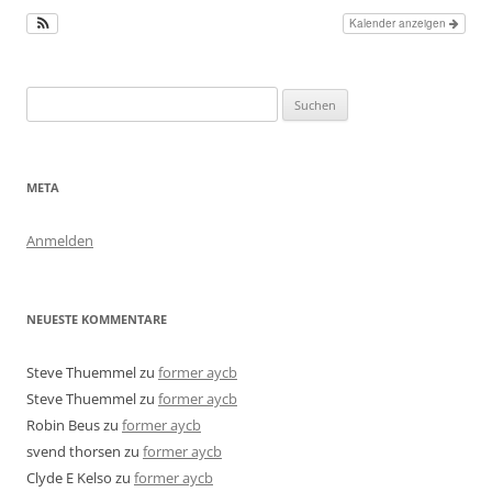
Kalender anzeigen
Suchen
nach:
META
Anmelden
NEUESTE KOMMENTARE
Steve Thuemmel
zu
former aycb
Steve Thuemmel
zu
former aycb
Robin Beus
zu
former aycb
svend thorsen
zu
former aycb
Clyde E Kelso
zu
former aycb