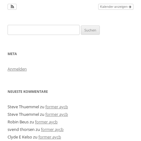
Kalender anzeigen
Suchen
nach:
META
Anmelden
NEUESTE KOMMENTARE
Steve Thuemmel
zu
former aycb
Steve Thuemmel
zu
former aycb
Robin Beus
zu
former aycb
svend thorsen
zu
former aycb
Clyde E Kelso
zu
former aycb