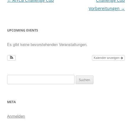
Beitragsnavigation
←
AIYCB Challenge Cup
Challenge Cup
Vorbereitungen
→
UPCOMING EVENTS
Es gibt keine bevorstehenden Veranstaltungen.
Kalender anzeigen
Suchen
nach:
META
Anmelden