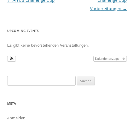
Beitragsnavigation
←
AIYCB Challenge Cup
Challenge Cup
Vorbereitungen
→
UPCOMING EVENTS
Es gibt keine bevorstehenden Veranstaltungen.
Kalender anzeigen
Suchen
nach:
META
Anmelden