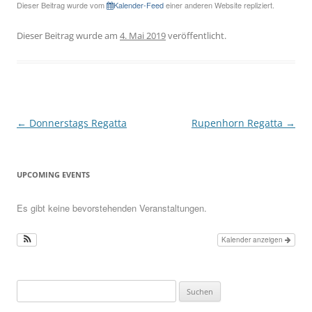
Dieser Beitrag wurde vom
Kalender-Feed
einer anderen Website repliziert.
Dieser Beitrag wurde am
4. Mai 2019
veröffentlicht.
Beitragsnavigation
←
Donnerstags Regatta
Rupenhorn Regatta
→
UPCOMING EVENTS
Es gibt keine bevorstehenden Veranstaltungen.
Kalender anzeigen
Suchen
nach: