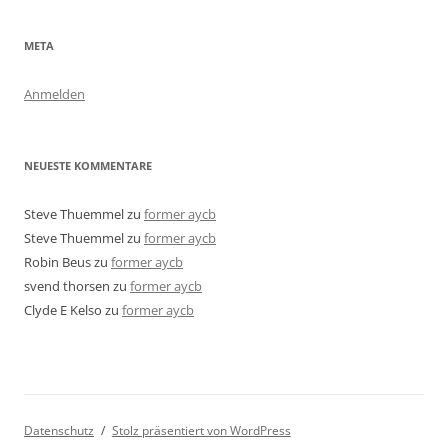
META
Anmelden
NEUESTE KOMMENTARE
Steve Thuemmel
zu
former aycb
Steve Thuemmel
zu
former aycb
Robin Beus
zu
former aycb
svend thorsen
zu
former aycb
Clyde E Kelso
zu
former aycb
Datenschutz
Stolz präsentiert von WordPress