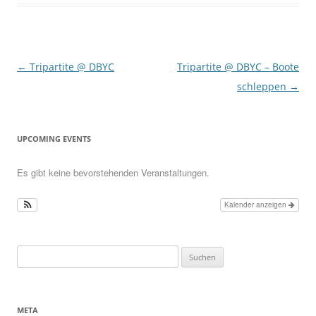
Beitragsnavigation
←
Tripartite @ DBYC
Tripartite @ DBYC – Boote
schleppen
→
UPCOMING EVENTS
Es gibt keine bevorstehenden Veranstaltungen.
Kalender anzeigen
Suchen
nach:
META