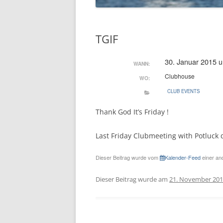
TGIF
30. Januar 2015 
WANN:
Clubhouse
WO:
CLUB EVENTS
Thank God It’s Friday !
Last Friday Clubmeeting with Potluck 
Dieser Beitrag wurde vom
Kalender-Feed
einer and
Dieser Beitrag wurde am
21. November 20