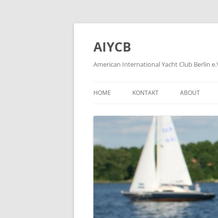
Zum
Inhalt
springen
AIYCB
American International Yacht Club Berlin e.
HOME
KONTAKT
ABOUT
APPLICATION FORMS
ÜBER
HOW TO BE
WIE WIRD M
HISTORY OF
FORMER MEM
PLEASE KLIC