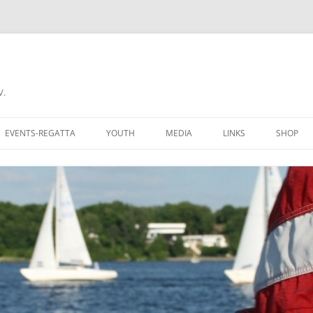
V.
EVENTS-REGATTA
YOUTH
MEDIA
LINKS
SHOP
CHALLENGE CUP
RECIPROCITY
COME A MEMBER
DONNERSTAGSREGATTA
AN CLUBMITGLIED
FERIENREGATTA
 GROUNDS
BERLINER REGATTAKALENDER
BERS OF AYCB
YARDSTICKLISTE W/UH
K HERE
YARDSTICKZAHLEN DSV