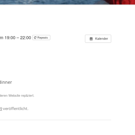
70 JAHRE TRIPARTITE
um 19:00 – 22:00
Repeats
Kalender
dinner
eren Website repliziert.
19
veröffentlicht.