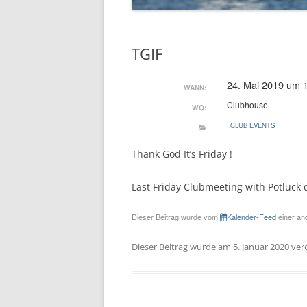
TGIF
24. Mai 2019 um 
WANN:
Clubhouse
WO:
CLUB EVENTS
Thank God It’s Friday !
Last Friday Clubmeeting with Potluck 
Dieser Beitrag wurde vom
Kalender-Feed
einer and
Dieser Beitrag wurde am
5. Januar 2020
verö