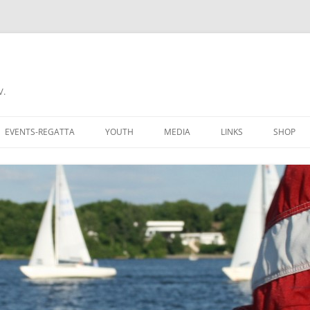
V.
EVENTS-REGATTA
YOUTH
MEDIA
LINKS
SHOP
CHALLENGE CUP
RECIPROCITY
COME A MEMBER
DONNERSTAGSREGATTA
AN CLUBMITGLIED
FERIENREGATTA
 GROUNDS
BERLINER REGATTAKALENDER
BERS OF AYCB
YARDSTICKLISTE W/UH
K HERE
YARDSTICKZAHLEN DSV