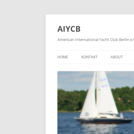
Zum
Inhalt
springen
AIYCB
American International Yacht Club Berlin e.
HOME
KONTAKT
ABOUT
APPLICATION FORMS
ÜBER
HOW TO BE
WIE WIRD M
HISTORY OF
FORMER MEM
PLEASE KLIC