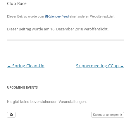
Club Race
Dieser Beitrag wurde vom
Kalender-Feed
einer anderen Website repliziert.
Dieser Beitrag wurde am
16. Dezember 2018
veröffentlicht.
Beitragsnavigation
←
Spring Clean-Up
Skippermeeting CCup
→
UPCOMING EVENTS
Es gibt keine bevorstehenden Veranstaltungen.
Kalender anzeigen