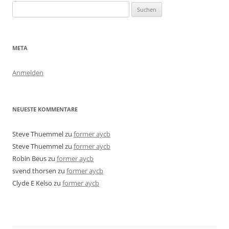
Suchen
nach:
META
Anmelden
NEUESTE KOMMENTARE
Steve Thuemmel
zu
former aycb
Steve Thuemmel
zu
former aycb
Robin Beus
zu
former aycb
svend thorsen
zu
former aycb
Clyde E Kelso
zu
former aycb