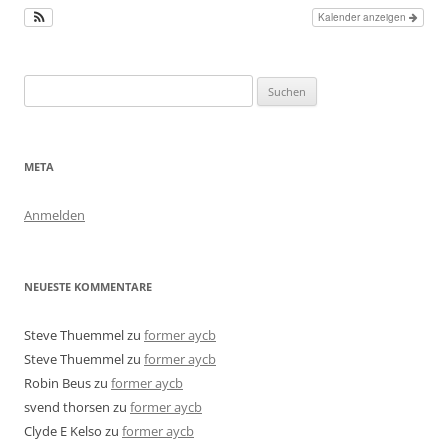
Kalender anzeigen
Suchen
nach:
META
Anmelden
NEUESTE KOMMENTARE
Steve Thuemmel
zu
former aycb
Steve Thuemmel
zu
former aycb
Robin Beus
zu
former aycb
svend thorsen
zu
former aycb
Clyde E Kelso
zu
former aycb