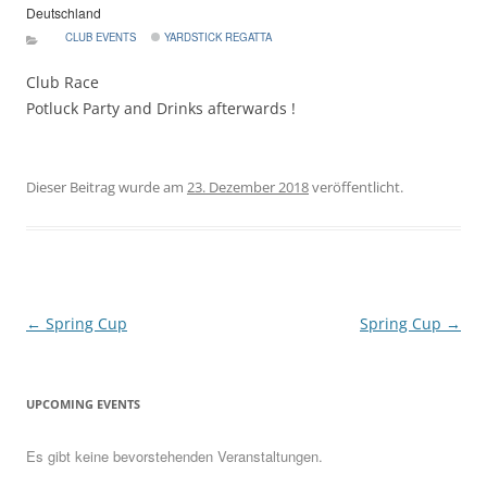
Deutschland
CLUB EVENTS
YARDSTICK REGATTA
Club Race
Potluck Party and Drinks afterwards !
Dieser Beitrag wurde am
23. Dezember 2018
veröffentlicht.
Beitragsnavigation
←
Spring Cup
Spring Cup
→
UPCOMING EVENTS
Es gibt keine bevorstehenden Veranstaltungen.