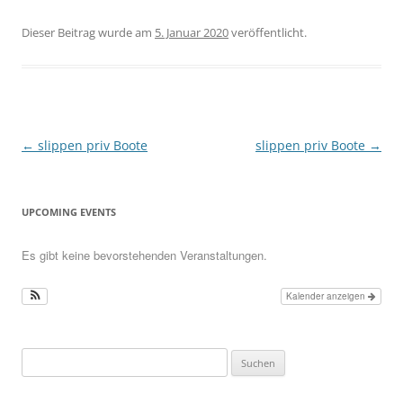
Dieser Beitrag wurde am
5. Januar 2020
veröffentlicht.
Beitragsnavigation
←
slippen priv Boote
slippen priv Boote
→
UPCOMING EVENTS
Es gibt keine bevorstehenden Veranstaltungen.
Kalender anzeigen
Suchen
nach: