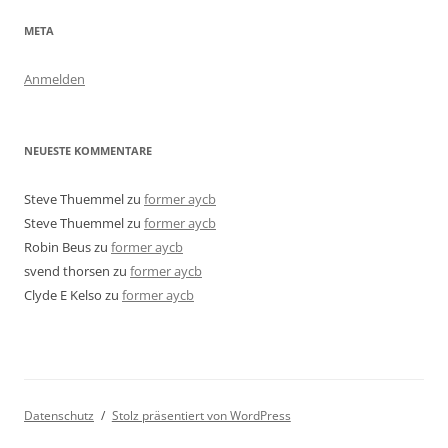
META
Anmelden
NEUESTE KOMMENTARE
Steve Thuemmel
zu
former aycb
Steve Thuemmel
zu
former aycb
Robin Beus
zu
former aycb
svend thorsen
zu
former aycb
Clyde E Kelso
zu
former aycb
Datenschutz
Stolz präsentiert von WordPress