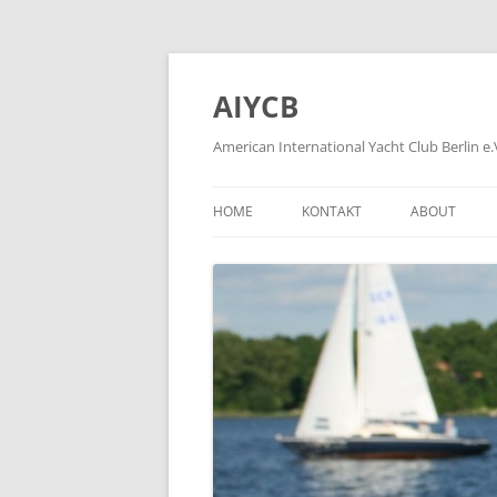
Zum
Inhalt
springen
AIYCB
American International Yacht Club Berlin e.
HOME
KONTAKT
ABOUT
APPLICATION FORMS
ÜBER
HOW TO BE
WIE WIRD M
HISTORY OF
FORMER MEM
PLEASE KLIC