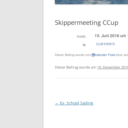
Skippermeeting CCup
13. Juni 2016 um 
WANN:
CLUB EVENTS
Dieser Beitrag wurde vom
Kalender-Feed
einer and
Dieser Beitrag wurde am
16. Dezember 201
Beitragsnavigation
←
Ev. School Sailing