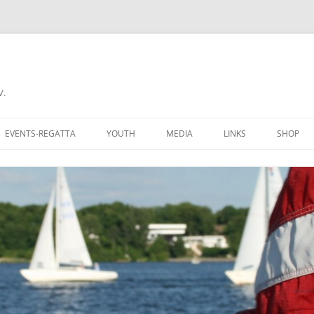
V.
EVENTS-REGATTA
YOUTH
MEDIA
LINKS
SHOP
CHALLENGE CUP
RECIPROCITY
COME A MEMBER
DONNERSTAGSREGATTA
AN CLUBMITGLIED
FERIENREGATTA
 GROUNDS
BERLINER REGATTAKALENDER
BERS OF AYCB
YARDSTICKLISTE W/UH
K HERE
YARDSTICKZAHLEN DSV