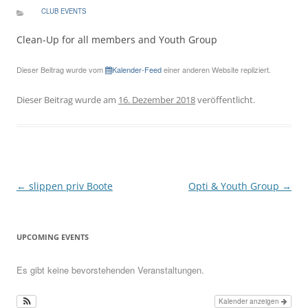
CLUB EVENTS
Clean-Up for all members and Youth Group
Dieser Beitrag wurde vom
Kalender-Feed
einer anderen Website repliziert.
Dieser Beitrag wurde am
16. Dezember 2018
veröffentlicht.
Beitragsnavigation
←
slippen priv Boote
Opti & Youth Group
→
UPCOMING EVENTS
Es gibt keine bevorstehenden Veranstaltungen.
Kalender anzeigen