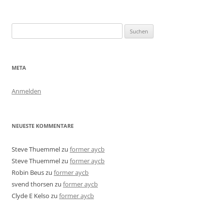
Suchen
nach:
META
Anmelden
NEUESTE KOMMENTARE
Steve Thuemmel
zu
former aycb
Steve Thuemmel
zu
former aycb
Robin Beus
zu
former aycb
svend thorsen
zu
former aycb
Clyde E Kelso
zu
former aycb