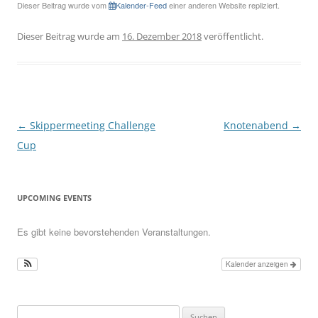
Dieser Beitrag wurde vom
Kalender-Feed
einer anderen Website repliziert.
Dieser Beitrag wurde am
16. Dezember 2018
veröffentlicht.
Beitragsnavigation
←
Skippermeeting Challenge
Knotenabend
→
Cup
UPCOMING EVENTS
Es gibt keine bevorstehenden Veranstaltungen.
Kalender anzeigen
Suchen