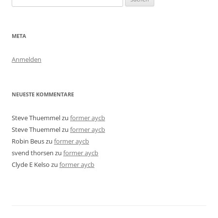
nach:
META
Anmelden
NEUESTE KOMMENTARE
Steve Thuemmel
zu
former aycb
Steve Thuemmel
zu
former aycb
Robin Beus
zu
former aycb
svend thorsen
zu
former aycb
Clyde E Kelso
zu
former aycb