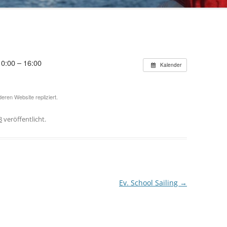
70 JAHRE TRIPARTITE
10:00 – 16:00
Kalender
eren Website repliziert.
8
veröffentlicht.
Ev. School Sailing
→