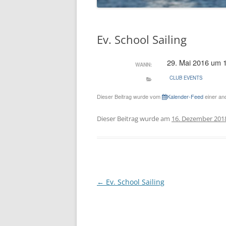
Ev. School Sailing
29. Mai 2016 um 
WANN:
CLUB EVENTS
Dieser Beitrag wurde vom
Kalender-Feed
einer and
Dieser Beitrag wurde am
16. Dezember 201
Beitragsnavigation
←
Ev. School Sailing