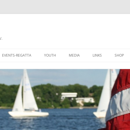
V.
EVENTS-REGATTA
YOUTH
MEDIA
LINKS
SHOP
CHALLENGE CUP
RECIPROCITY
COME A MEMBER
DONNERSTAGSREGATTA
AN CLUBMITGLIED
FERIENREGATTA
 GROUNDS
BERLINER REGATTAKALENDER
BERS OF AYCB
YARDSTICKLISTE W/UH
K HERE
YARDSTICKZAHLEN DSV