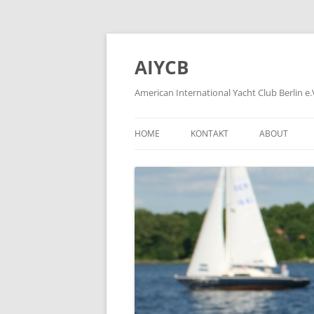
Zum
Inhalt
springen
AIYCB
American International Yacht Club Berlin e.
HOME
KONTAKT
ABOUT
APPLICATION FORMS
ÜBER
HOW TO BE
WIE WIRD M
HISTORY OF
FORMER MEM
PLEASE KLIC