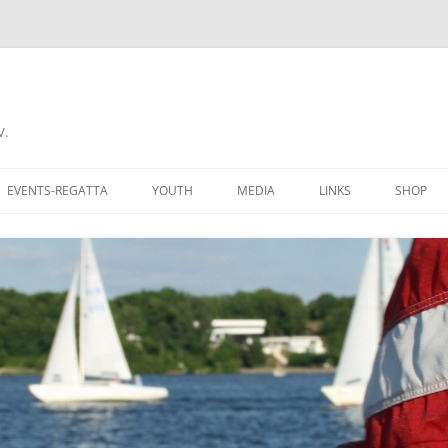
V.
EVENTS-REGATTA
YOUTH
MEDIA
LINKS
SHOP
CHALLENGE CUP
RECIPROCITY
COME A MEMBER
DONNERSTAGSREGATTA
AN CLUBMITGLIED
FERIENREGATTA
 GROUNDS
BERLINER REGATTAKALENDER
BERS OF AYCB
YARDSTICKLISTE W/UH
K HERE
YARDSTICKZAHLEN DSV