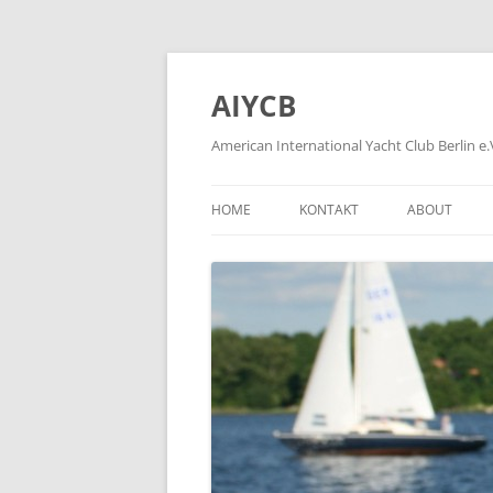
Zum
Inhalt
springen
AIYCB
American International Yacht Club Berlin e.
HOME
KONTAKT
ABOUT
APPLICATION FORMS
ÜBER
HOW TO BE
WIE WIRD M
HISTORY OF
FORMER MEM
PLEASE KLIC