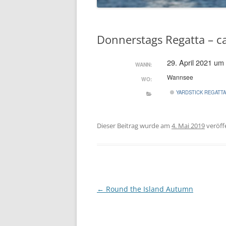
Donnerstags Regatta – c
29. April 2021 um
WANN:
Wannsee
WO:
YARDSTICK REGATT
Dieser Beitrag wurde am
4. Mai 2019
veröffe
Beitragsnavigation
←
Round the Island Autumn