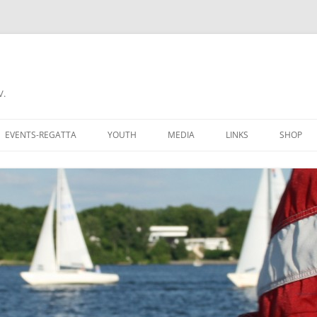
V.
EVENTS-REGATTA
YOUTH
MEDIA
LINKS
SHOP
CHALLENGE CUP
RECIPROCITY
COME A MEMBER
DONNERSTAGSREGATTA
AN CLUBMITGLIED
FERIENREGATTA
 GROUNDS
BERLINER REGATTAKALENDER
BERS OF AYCB
YARDSTICKLISTE W/UH
K HERE
YARDSTICKZAHLEN DSV