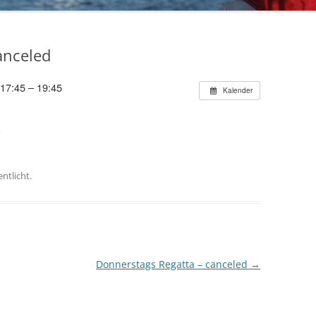
70 JAHRE TRIPARTITE
anceled
 17:45 – 19:45
Kalender
A
ntlicht.
Donnerstags Regatta – canceled
→