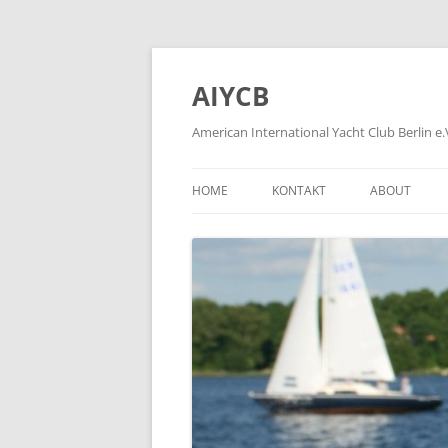
Zum
Inhalt
springen
AIYCB
American International Yacht Club Berlin e.
HOME
KONTAKT
ABOUT
APPLICATION FORMS
ÜBER
HOW TO BE
WIE WIRD M
HISTORY OF
FORMER MEM
PLEASE KLIC