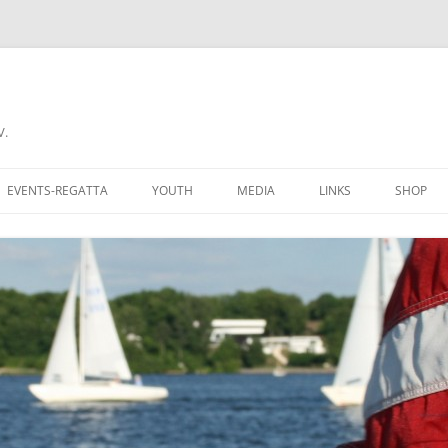
V.
EVENTS-REGATTA
YOUTH
MEDIA
LINKS
SHOP
CHALLENGE CUP
RECIPROCITY
COME A MEMBER
DONNERSTAGSREGATTA
AN CLUBMITGLIED
FERIENREGATTA
 GROUNDS
BERLINER REGATTAKALENDER
BERS OF AYCB
YARDSTICKLISTE W/UH
K HERE
YARDSTICKZAHLEN DSV