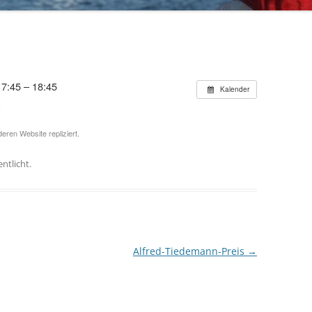
70 JAHRE TRIPARTITE
17:45 – 18:45
Kalender
A
eren Website repliziert.
ntlicht.
Alfred-Tiedemann-Preis
→