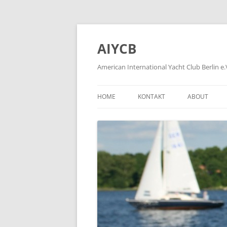
Zum
Inhalt
springen
AIYCB
American International Yacht Club Berlin e.
HOME
KONTAKT
ABOUT
APPLICATION FORMS
ÜBER
HOW TO BE
WIE WIRD M
HISTORY OF
FORMER MEM
PLEASE KLIC