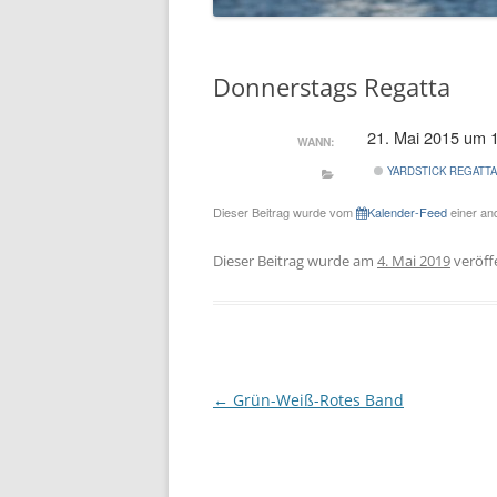
Donnerstags Regatta
21. Mai 2015 um 
WANN:
YARDSTICK REGATT
Dieser Beitrag wurde vom
Kalender-Feed
einer and
Dieser Beitrag wurde am
4. Mai 2019
veröffe
Beitragsnavigation
←
Grün-Weiß-Rotes Band