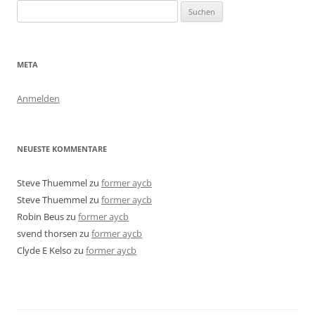
Suchen
nach:
META
Anmelden
NEUESTE KOMMENTARE
Steve Thuemmel
zu
former aycb
Steve Thuemmel
zu
former aycb
Robin Beus
zu
former aycb
svend thorsen
zu
former aycb
Clyde E Kelso
zu
former aycb