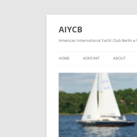
Zum
Inhalt
springen
AIYCB
American International Yacht Club Berlin e.
HOME
KONTAKT
ABOUT
APPLICATION FORMS
ÜBER
HOW TO BE
WIE WIRD M
HISTORY OF
FORMER MEM
PLEASE KLIC