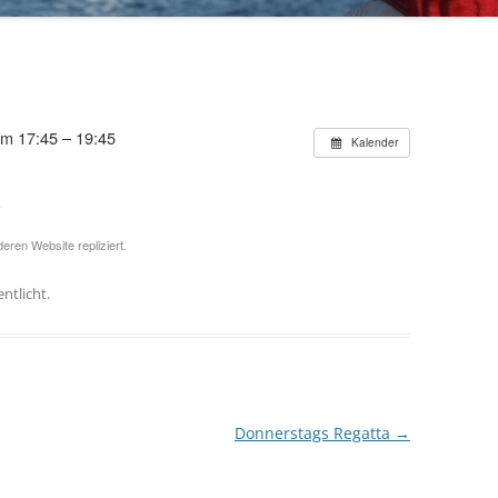
70 JAHRE TRIPARTITE
um 17:45 – 19:45
Kalender
A
eren Website repliziert.
ntlicht.
Donnerstags Regatta
→