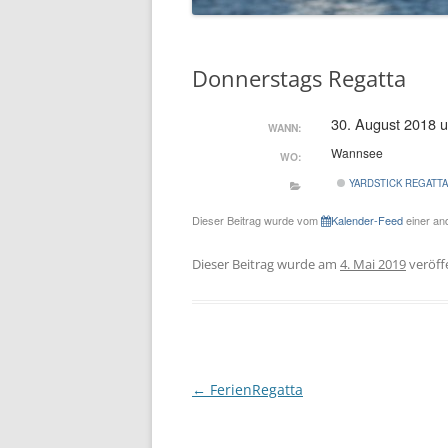
Donnerstags Regatta
30. August 2018 
WANN:
Wannsee
WO:
YARDSTICK REGATT
Dieser Beitrag wurde vom
Kalender-Feed
einer and
Dieser Beitrag wurde am
4. Mai 2019
veröffe
Beitragsnavigation
←
FerienRegatta