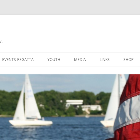
V.
EVENTS-REGATTA
YOUTH
MEDIA
LINKS
SHOP
CHALLENGE CUP
RECIPROCITY
COME A MEMBER
DONNERSTAGSREGATTA
AN CLUBMITGLIED
FERIENREGATTA
 GROUNDS
BERLINER REGATTAKALENDER
BERS OF AYCB
YARDSTICKLISTE W/UH
K HERE
YARDSTICKZAHLEN DSV