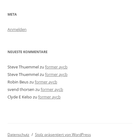
META
Anmelden
NEUESTE KOMMENTARE
Steve Thuemmel
zu
former aycb
Steve Thuemmel
zu
former aycb
Robin Beus
zu
former aycb
svend thorsen
zu
former aycb
Clyde E Kelso
zu
former aycb
Datenschutz
Stolz präsentiert von WordPress