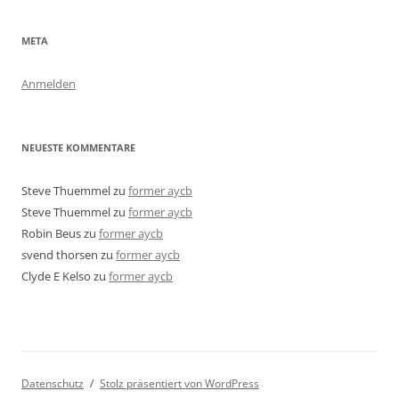
META
Anmelden
NEUESTE KOMMENTARE
Steve Thuemmel
zu
former aycb
Steve Thuemmel
zu
former aycb
Robin Beus
zu
former aycb
svend thorsen
zu
former aycb
Clyde E Kelso
zu
former aycb
Datenschutz
Stolz präsentiert von WordPress