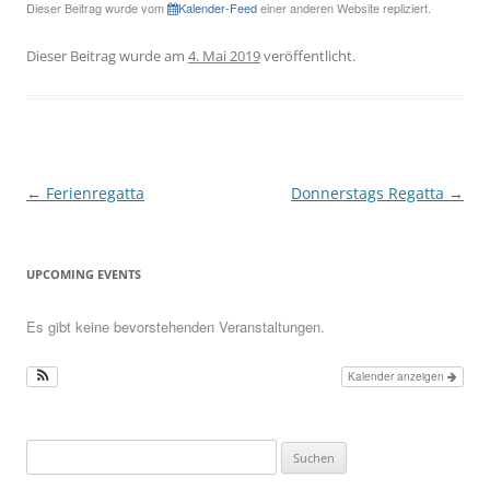
Dieser Beitrag wurde vom
Kalender-Feed
einer anderen Website repliziert.
Dieser Beitrag wurde am
4. Mai 2019
veröffentlicht.
Beitragsnavigation
←
Ferienregatta
Donnerstags Regatta
→
UPCOMING EVENTS
Es gibt keine bevorstehenden Veranstaltungen.
Kalender anzeigen
Suchen
nach: