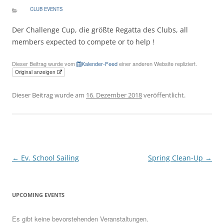
CLUB EVENTS
Der Challenge Cup, die größte Regatta des Clubs, all
members expected to compete or to help !
Dieser Beitrag wurde vom
Kalender-Feed
einer anderen Website repliziert.
Original anzeigen
Dieser Beitrag wurde am
16. Dezember 2018
veröffentlicht.
Beitragsnavigation
←
Ev. School Sailing
Spring Clean-Up
→
UPCOMING EVENTS
Es gibt keine bevorstehenden Veranstaltungen.