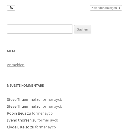
Kalender anzeigen
Suchen
nach:
META
Anmelden
NEUESTE KOMMENTARE
Steve Thuemmel
zu
former aycb
Steve Thuemmel
zu
former aycb
Robin Beus
zu
former aycb
svend thorsen
zu
former aycb
Clyde E Kelso
zu
former aycb