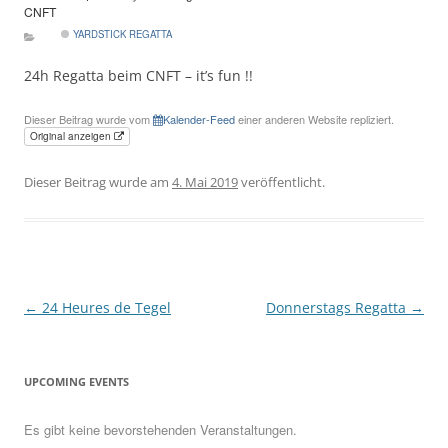
CNFT
YARDSTICK REGATTA
24h Regatta beim CNFT – it’s fun !!
Dieser Beitrag wurde vom
Kalender-Feed
einer anderen Website repliziert.
Original anzeigen
Dieser Beitrag wurde am
4. Mai 2019
veröffentlicht.
Beitragsnavigation
←
24 Heures de Tegel
Donnerstags Regatta
→
UPCOMING EVENTS
Es gibt keine bevorstehenden Veranstaltungen.