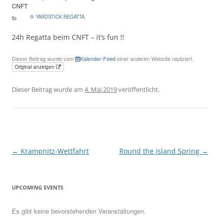
CNFT
YARDSTICK REGATTA
24h Regatta beim CNFT – it’s fun !!
Dieser Beitrag wurde vom
Kalender-Feed
einer anderen Website repliziert.
Original anzeigen
Dieser Beitrag wurde am
4. Mai 2019
veröffentlicht.
Beitragsnavigation
←
Krampnitz-Wettfahrt
Round the Island Spring
→
UPCOMING EVENTS
Es gibt keine bevorstehenden Veranstaltungen.