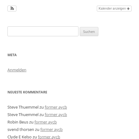
Kalender anzeigen
Suchen
nach:
META
Anmelden
NEUESTE KOMMENTARE
Steve Thuemmel
zu
former aycb
Steve Thuemmel
zu
former aycb
Robin Beus
zu
former aycb
svend thorsen
zu
former aycb
Clyde E Kelso
zu
former aycb