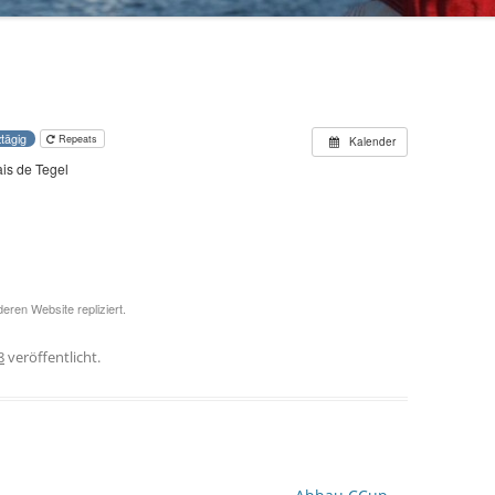
70 JAHRE TRIPARTITE
tägig
Repeats
Kalender
is de Tegel
eren Website repliziert.
8
veröffentlicht.