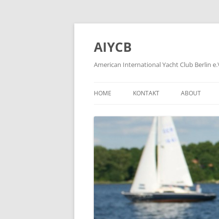
Zum
Inhalt
springen
AIYCB
American International Yacht Club Berlin e.
HOME
KONTAKT
ABOUT
APPLICATION FORMS
ÜBER
HOW TO BE
WIE WIRD M
HISTORY OF
FORMER MEM
PLEASE KLIC