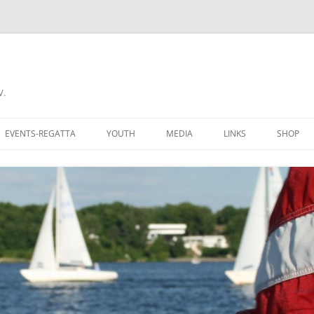
V.
EVENTS-REGATTA
YOUTH
MEDIA
LINKS
SHOP
CHALLENGE CUP
RECIPROCITY
COME A MEMBER
DONNERSTAGSREGATTA
AN CLUBMITGLIED
FERIENREGATTA
 GROUNDS
BERLINER REGATTAKALENDER
BERS OF AYCB
YARDSTICKLISTE W/UH
K HERE
YARDSTICKZAHLEN DSV