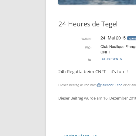
24 Heures de Tegel
24. Mai 2015
ganz
WANN:
Club Nautique França
WO:
CNFT
CLUB EVENTS
24h Regatta beim CNFT – it’s fun !!
Dieser Beitrag wurde vom
Kalender-Feed
einer and
Dieser Beitrag wurde am
16. Dezember 201