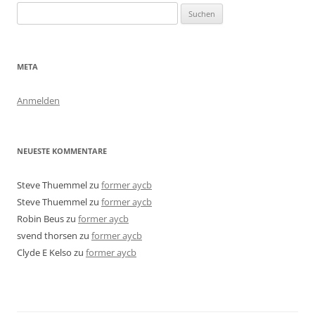
Suchen
nach:
META
Anmelden
NEUESTE KOMMENTARE
Steve Thuemmel
zu
former aycb
Steve Thuemmel
zu
former aycb
Robin Beus
zu
former aycb
svend thorsen
zu
former aycb
Clyde E Kelso
zu
former aycb