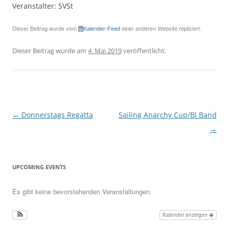
Veranstalter: SVSt
Dieser Beitrag wurde vom
Kalender-Feed
einer anderen Website repliziert.
Dieser Beitrag wurde am
4. Mai 2019
veröffentlicht.
Beitragsnavigation
←
Donnerstags Regatta
Sailing Anarchy Cup/Bl Band
→
UPCOMING EVENTS
Es gibt keine bevorstehenden Veranstaltungen.
Kalender anzeigen