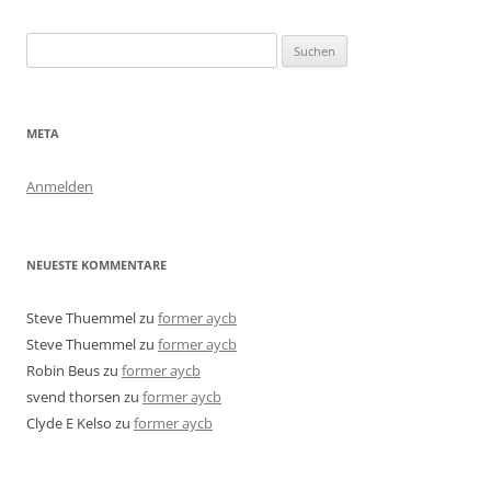
Suchen
nach:
META
Anmelden
NEUESTE KOMMENTARE
Steve Thuemmel
zu
former aycb
Steve Thuemmel
zu
former aycb
Robin Beus
zu
former aycb
svend thorsen
zu
former aycb
Clyde E Kelso
zu
former aycb